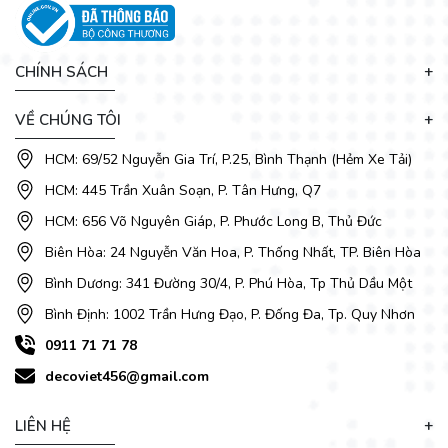
CHÍNH SÁCH
VỀ CHÚNG TÔI
HCM: 69/52 Nguyễn Gia Trí, P.25, Bình Thạnh (Hẻm Xe Tải)
Các mẫu ghế sofa đẹp tại
DecoViet
được thiết kế tinh tế từ
HCM: 445 Trần Xuân Soạn, P. Tân Hưng, Q7
chất liệu tới kiểu dáng phù hợp cho nhiều kiến trúc phòng
HCM: 656 Võ Nguyên Giáp, P. Phước Long B, Thủ Đức
khách. Khách hàng có thể tự tin bài trí những bộ ghế
sofa
giá rẻ
theo mọi phong cách từ trẻ trung năng động đến cổ
Biên Hòa: 24 Nguyễn Văn Hoa, P. Thống Nhất, TP. Biên Hòa
điển, hiện đại. Đến với bộ sưu tập DecoViet không gian của
Bình Dương: 341 Đường 30/4, P. Phú Hòa, Tp Thủ Dầu Một
bạn sẽ có một diện mạo mới và luôn cảm thấy mới mẻ nổi bật
trước mọi ánh nhìn.
Bình Định: 1002 Trần Hưng Đạo, P. Đống Đa, Tp. Quy Nhơn
- Vỏ bọc: Vải bố.
0911 71 71 78
- Khung sườn: Gỗ tự nhiên đã qua xử lý chống cong vênh,
decoviet456@gmail.com
mối mọt.
- Đệm mút: Nệm cứng, mềm, hoặc bằng bông ép (tùy chọn).
LIÊN HỆ