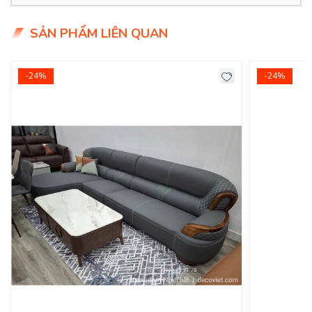
vậy DecoViet xin giới thiệu mẫu ghế sofa phòng khách đẹp
với mong muốn kiến tạo, mang tới không gian sống lý tưởng
SẢN PHẨM LIÊN QUAN
dành cho quý vị.
Product Info
-24%
-24%
Kích thước:
2.5*1.7*0.85m
Chất liệu
: Vải bố.
Khung ghế
:
Gỗ tự nhiên qua xử lý, ván Flywood
Nệm ngồi
:
Mút D40 cao cấp
Giá bán:
0đ
Tình trạng:
Hàng mới - Còn hàng
Giao Hàng Miễn Phí
Delivery Free:
Miễn phí giao hàng tại TPHCM, Biên Hòa, nội
thành Bình Dương. - Các tỉnh khác tính phí giao Chành xe
do đơn vị vận chuyển báo giá.