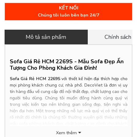
KẾT NỐI
Chúng tôi luôn bên bạn 24/7
Mô tả sản phẩm
Chính sách 
Sofa Giá Rẻ HCM 2269S - Mẫu Sofa Đẹp Ấn
Tượng Cho Phòng Khách Gia Đình
!
Sofa Giá Rẻ HCM 2269S
với thiết kế hiện đại thích hợp cho
mọi phòng khách chung cư, nhà phố.
DecoViet là đơn vị uy
tín hàng đầu về cung cấp đồ nội thất đẹp, chất lượng cao cho
người tiêu dùng. Chúng tôi muốn đồng hành cùng quý vị
trong việc kiến tạo nên không gian sống đẹp, tiện nghi và
hiện đại hơn. Một trong những nỗ lực mà quý vị có thể thấy
rõ nhất đó chính là chúng tôi thường xuyên giới thiệu những
mẫu sofa phòng khách đẹp, chất lượng cao dành cho khách
hàng. Với nhu cầu về mẫu sofa phòng khách của khách hàng
Xem thêm
ngày càng đa dạng và đưa ra nhiều tiêu chuẩn khắt khe. Vì