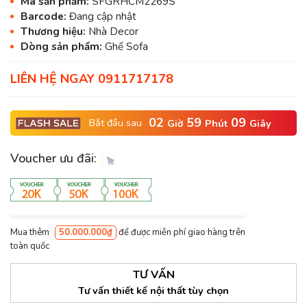
Mã sản phẩm:
SFGRHCM2269S
Barcode:
Đang cập nhật
Thương hiệu:
Nhà Decor
Dòng sản phẩm:
Ghế Sofa
LIÊN HỆ NGAY 0911717178
02
59
09
Bắt đầu sau
Giờ
Phút
Giây
Voucher ưu đãi:
Mua thêm
50.000.000₫
để được miễn phí giao hàng trên
toàn quốc
TƯ VẤN
Tư vấn thiết kế nội thất tùy chọn