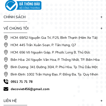
CHÍNH SÁCH
VỀ CHÚNG TÔI
HCM: 69/52 Nguyễn Gia Trí, P.25, Bình Thạnh (Hẻm Xe Tải)
Các mẫu ghế sofa đẹp tại
DecoViet
được thiết kế tinh tế từ
HCM: 445 Trần Xuân Soạn, P. Tân Hưng, Q7
chất liệu tới kiểu dáng phù hợp cho nhiều kiến trúc phòng
HCM: 656 Võ Nguyên Giáp, P. Phước Long B, Thủ Đức
khách. Khách hàng có thể tự tin bài trí những bộ ghế
sofa
giá rẻ
theo mọi phong cách từ trẻ trung năng động đến cổ
Biên Hòa: 24 Nguyễn Văn Hoa, P. Thống Nhất, TP. Biên Hòa
điển, hiện đại. Đến với bộ sưu tập DecoViet không gian của
Bình Dương: 341 Đường 30/4, P. Phú Hòa, Tp Thủ Dầu Một
bạn sẽ có một diện mạo mới và luôn cảm thấy mới mẻ nổi bật
trước mọi ánh nhìn.
Bình Định: 1002 Trần Hưng Đạo, P. Đống Đa, Tp. Quy Nhơn
- Vỏ bọc: Vải bố.
0911 71 71 78
- Khung sườn: Gỗ tự nhiên đã qua xử lý chống cong vênh,
decoviet456@gmail.com
mối mọt.
- Đệm mút: Nệm cứng, mềm, hoặc bằng bông ép (tùy chọn).
LIÊN HỆ