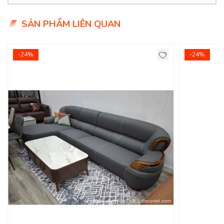
vậy DecoViet xin giới thiệu mẫu ghế sofa phòng khách đẹp
với mong muốn kiến tạo, mang tới không gian sống lý tưởng
SẢN PHẨM LIÊN QUAN
dành cho quý vị.
Product Info
-24%
-24%
Kích thước:
1.8*0.85m
Chất liệu
: Vải bố.
Khung ghế
:
Gỗ tự nhiên qua xử lý, ván Flywood
Nệm ngồi
:
Mút D40 cao cấp
Giá bán:
0đ
Tình trạng:
Hàng mới - Còn hàng
Giao Hàng Miễn Phí
Delivery Free:
Miễn phí giao hàng tại TPHCM, Biên Hòa, nội
thành Bình Dương. - Các tỉnh khác tính phí giao Chành xe
do đơn vị vận chuyển báo giá.