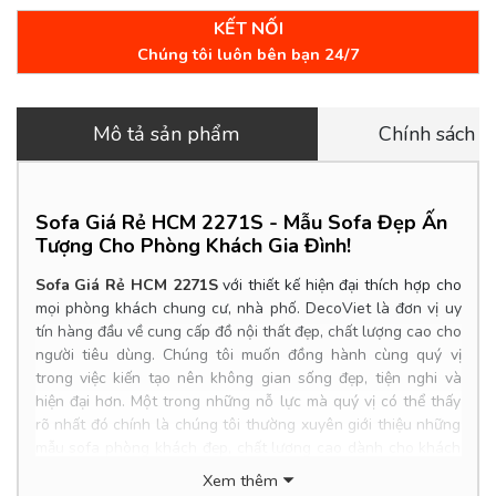
KẾT NỐI
Chúng tôi luôn bên bạn 24/7
Mô tả sản phẩm
Chính sách 
Sofa Giá Rẻ HCM 2271S - Mẫu Sofa Đẹp Ấn
Tượng Cho Phòng Khách Gia Đình
!
Sofa Giá Rẻ HCM 2271S
với thiết kế hiện đại thích hợp cho
mọi phòng khách chung cư, nhà phố.
DecoViet là đơn vị uy
tín hàng đầu về cung cấp đồ nội thất đẹp, chất lượng cao cho
người tiêu dùng. Chúng tôi muốn đồng hành cùng quý vị
trong việc kiến tạo nên không gian sống đẹp, tiện nghi và
hiện đại hơn. Một trong những nỗ lực mà quý vị có thể thấy
rõ nhất đó chính là chúng tôi thường xuyên giới thiệu những
mẫu sofa phòng khách đẹp, chất lượng cao dành cho khách
hàng. Với nhu cầu về mẫu sofa phòng khách của khách hàng
Xem thêm
ngày càng đa dạng và đưa ra nhiều tiêu chuẩn khắt khe. Vì