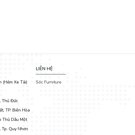
LIÊN HỆ
h (Hẻm Xe Tải)
Sóc Furniture
, Thủ Đức
t, TP. Biên Hòa
Tp Thủ Dầu Một
, Tp. Quy Nhơn