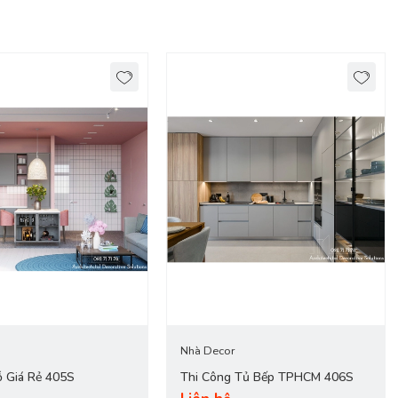
ình của bạn mang lại sự sang trọng và tiện nghi cùng với mức giá
Nhà Decor
 Giá Rẻ 405S
Thi Công Tủ Bếp TPHCM 406S