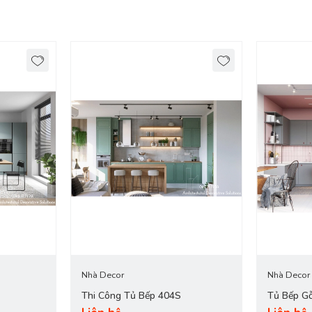
Biên Hoà, TDM Bình Dương
ăn Bếp Nhà Bạn!
 thiết kế với kiểu dáng bền đẹp, chất lượng cao sẽ giúp căn bếp gia đ
Nhà Decor
Nhà Decor
Thi Công Tủ Bếp 404S
Tủ Bếp Gỗ