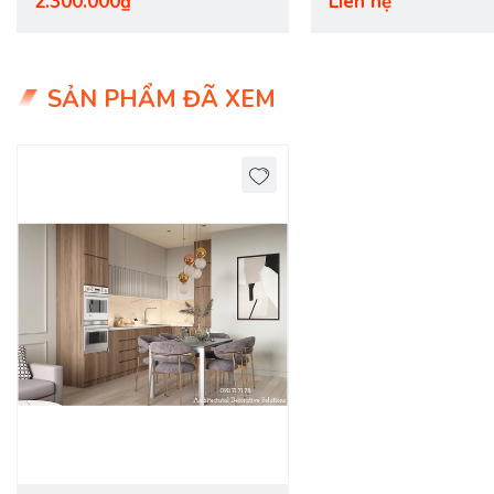
2.300.000₫
Liên hệ
SẢN PHẨM ĐÃ XEM
DecoViet
chuyên cung cấp các mẫu
tủ bếp
gỗ công nghiệp 