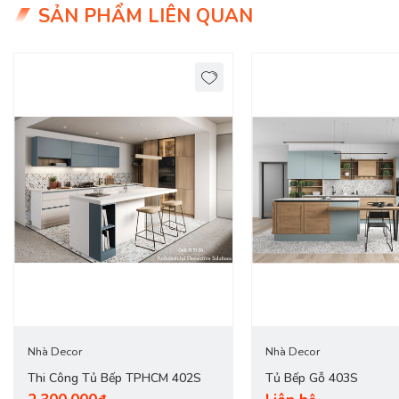
SẢN PHẨM LIÊN QUAN
Giao Hàng Miễn Phí
Delivery Free: Miễn Phí Giao Hàng Nội Thành HCM, 
Tủ Bếp 401S - Sự Lựa Chọn Hoàn Hảo Cho C
Các mẫu tủ bếp gỗ công nghiệp được cung cấp tại
DecoViet
được
hợp lý.
Nhà Decor
Nhà Decor
Thi Công Tủ Bếp TPHCM 402S
Tủ Bếp Gỗ 403S