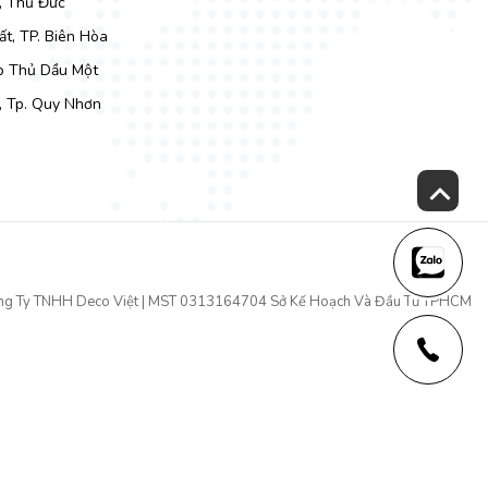
, Thủ Đức
t, TP. Biên Hòa
Tp Thủ Dầu Một
, Tp. Quy Nhơn
ng Ty TNHH Deco Việt | MST 0313164704 Sở Kế Hoạch Và Đầu Tư TPHCM