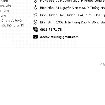
HCM: 656 Võ Nguyên Giáp, P. Phước Long B
 hành
 chuyển
Biên Hòa: 24 Nguyễn Văn Hoa, P. Thống Nhấ
m hàng
Bình Dương: 341 Đường 30/4, P. Phú Hòa, 
dụng
hàng trực tuyến
Bình Định: 1002 Trần Hưng Đạo, P. Đống Đa
 mật thông tin KH
0911 71 71 78
decoviet456@gmail.com
Cô