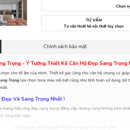
Chọn n
TƯ VẤN
Tư vấn thiết kế nội thất tùy chọn
Chính sách bảo mật
g Trọng - Ý Tưởng Thiết Kế Căn Hộ Đẹp Sang Trọng N
chọn cho tổ ấm của mình. Thiết kế gác lửng cho căn hộ chung cư giúp 
Sang Trọng
lựa chọn tone màu nổi bật cũng như tính toán sử dụng, bố trí
 mắt.
 Đẹp Và Sang Trọng Nhất !
i mang hiệu ứng đẹp sang trọng đẳng cấp nhưng cũng không kém phần
vô cùng tiện nghi.
MẶT BẰNG BỐ TRÍ NỘI THẤT CHUNG CƯ CAO CẤP