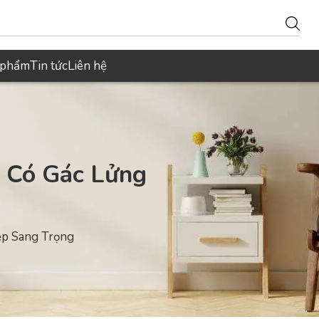
 phẩm
Tin tức
Liên hệ
 Có Gác Lửng
ẹp Sang Trọng