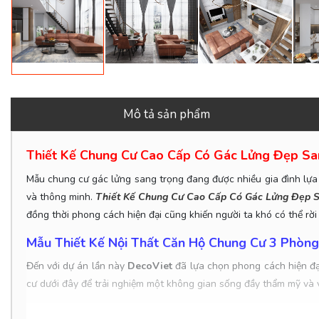
Mô tả sản phẩm
Thiết Kế Chung Cư Cao Cấp Có Gác Lửng Đẹp San
Mẫu chung cư gác lửng sang trọng đang được nhiều gia đình lựa 
và thông minh.
Thiết Kế Chung Cư Cao Cấp Có Gác Lửng Đẹp 
đồng thời phong cách hiện đại cũng khiến người ta khó có thể rời
Mẫu Thiết Kế Nội Thất Căn Hộ Chung Cư 3 Phòng
Đến với dự án lần này
DecoViet
đã lựa chọn phong cách hiện đạ
cư dưới đây để trải nghiệm một không gian sống đầy thẩm mỹ và 