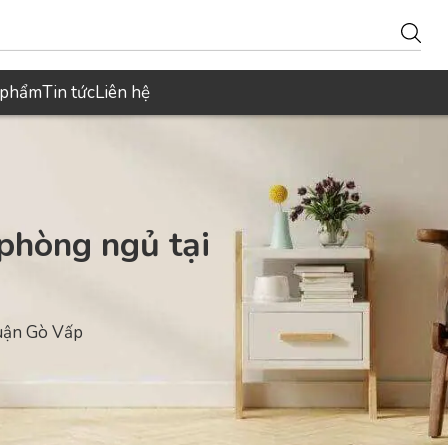
 phẩm
Tin tức
Liên hệ
 phòng ngủ tại
quận Gò Vấp