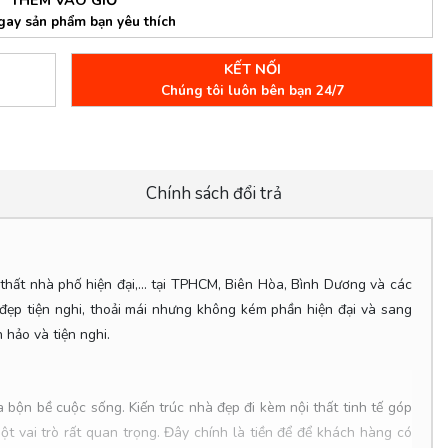
gay sản phẩm bạn yêu thích
KẾT NỐI
Chúng tôi luôn bên bạn 24/7
Chính sách đổi trả
 thất nhà phố hiện đại,... tại TPHCM, Biên Hòa, Bình Dương và các
ẹp tiện nghi, thoải mái nhưng không kém phần hiện đại và sang
hảo và tiện nghi.
 bộn bề cuộc sống. Kiến trúc nhà đẹp đi kèm nội thất tinh tế góp
ột vai trò rất quan trọng. Đây chính là tiền để để khách hàng có