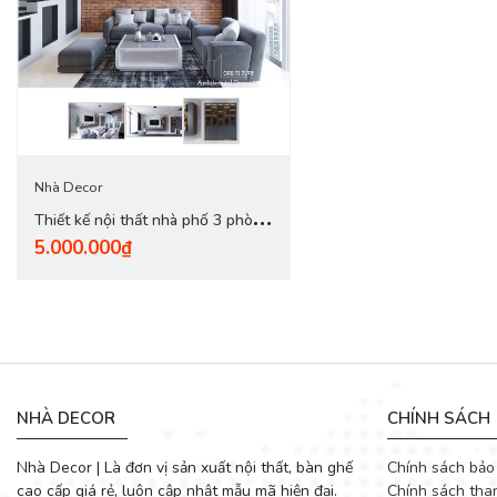
Nhà Decor
Thiết kế nội thất nhà phố 3 phòng
5.000.000₫
ngủ tại quận Gò Vấp
NHÀ DECOR
CHÍNH SÁCH
Xu hướng thiết kế nội thất nhà phố hiện nay 
Nhà Decor | Là đơn vị sản xuất nội thất, bàn ghế
Chính sách bảo
cao cấp giá rẻ, luôn cập nhật mẫu mã hiện đại.
Chính sách tha