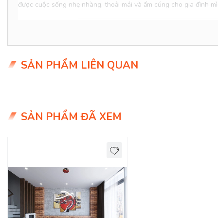
được cuộc sống nhẹ nhàng, thoải mái và ấm cúng cho gia đình mì
SẢN PHẨM LIÊN QUAN
SẢN PHẨM ĐÃ XEM