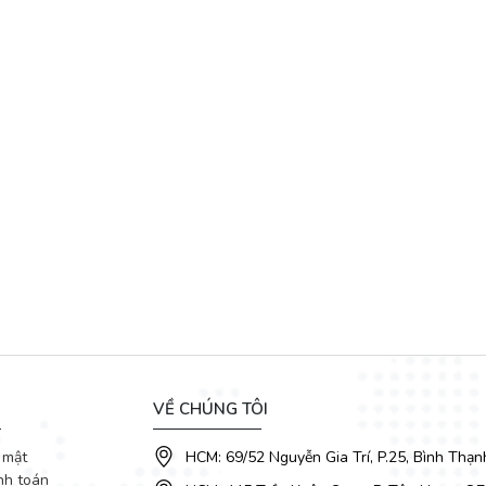
VỀ CHÚNG TÔI
hướng đến không gian mở. Các phòng chức năng được kết nối với nhau m
 mật
HCM: 69/52 Nguyễn Gia Trí, P.25, Bình Thạn
nh toán