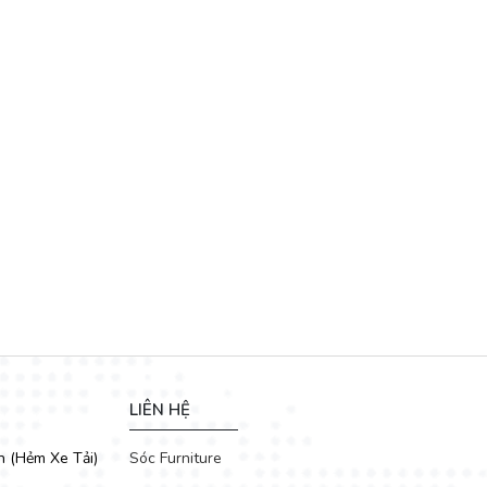
LIÊN HỆ
ang đến không gian sống hài hòa, thoáng đãng.
h (Hẻm Xe Tải)
Sóc Furniture