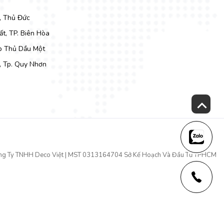
, Thủ Đức
t, TP. Biên Hòa
Tp Thủ Dầu Một
, Tp. Quy Nhơn
ng Ty TNHH Deco Việt | MST 0313164704 Sở Kế Hoạch Và Đầu Tư TPHCM