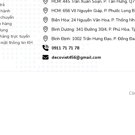
HCM: 445 Trần Xuân Soạn, P. Tân Hưng, Q7
trả
HCM: 656 Võ Nguyên Giáp, P. Phước Long B
 hành
 chuyển
Biên Hòa: 24 Nguyễn Văn Hoa, P. Thống Nhấ
m hàng
Bình Dương: 341 Đường 30/4, P. Phú Hòa, 
dụng
hàng trực tuyến
Bình Định: 1002 Trần Hưng Đạo, P. Đống Đa
 mật thông tin KH
0911 71 71 78
decoviet456@gmail.com
Cô