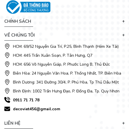
CHÍNH SÁCH
VỀ CHÚNG TÔI
HCM: 69/52 Nguyễn Gia Trí, P.25, Bình Thạnh (Hẻm Xe Tải)
HCM: 445 Trần Xuân Soạn, P. Tân Hưng, Q7
HCM: 656 Võ Nguyên Giáp, P. Phước Long B, Thủ Đức
Biên Hòa: 24 Nguyễn Văn Hoa, P. Thống Nhất, TP. Biên Hòa
Không chỉ giữ được dáng vẻ lịch sự, trang trọng, mà bộ nội
Bình Dương: 341 Đường 30/4, P. Phú Hòa, Tp Thủ Dầu Một
thất phòng khách gỗ công nghiệp này còn có độ bền tương
Bình Định: 1002 Trần Hưng Đạo, P. Đống Đa, Tp. Quy Nhơn
đối cao.
0911 71 71 78
decoviet456@gmail.com
LIÊN HỆ