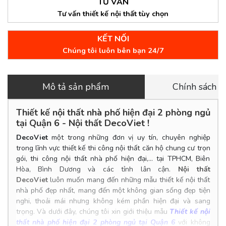
TƯ VẤN
Tư vấn thiết kế nội thất tùy chọn
KẾT NỐI
Chúng tôi luôn bên bạn 24/7
Mô tả sản phẩm
Chính sách 
Thiết kế nội thất nhà phố hiện đại 2 phòng ngủ
tại Quận 6 - Nội thất DecoViet !
DecoViet
một trong những đơn vị uy tín, chuyên nghiệp
trong lĩnh vực thiết kế thi công nội thất căn hộ chung cư trọn
gói, thi công nội thất nhà phố hiện đại,... tại TPHCM, Biên
Hòa, Bình Dương và các tỉnh lân cận.
Nội thất
DecoViet
luôn muốn mang đến những mẫu thiết kế nội thất
nhà phố đẹp nhất, mang đến một không gian sống đẹp tiện
nghi, thoải mái nhưng không kém phần hiện đại và sang
trọng. Và dưới đây, chúng tôi xin giới thiệu mẫu
Thiết kế nội
thất nhà phố hiện đại 2 phòng ngủ tại Quận 6
với không