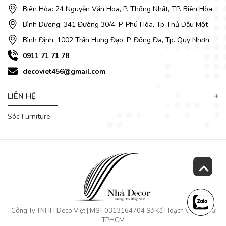
Biên Hòa: 24 Nguyễn Văn Hoa, P. Thống Nhất, TP. Biên Hòa
Bình Dương: 341 Đường 30/4, P. Phú Hòa, Tp Thủ Dầu Một
Bình Định: 1002 Trần Hưng Đạo, P. Đống Đa, Tp. Quy Nhơn
0911 71 71 78
decoviet456@gmail.com
LIÊN HỆ
Sóc Furniture
🔹 Ghế ăn bọc da êm ái, thoải mái
Ghế ăn đi kèm bộ bàn ăn sở hữu thiết kế thanh thoát với
đường bo mềm mại, tỉ lệ cân đối, tạo tổng thể hài hòa và
Công Ty TNHH Deco Việt | MST 0313164704 Sở Kế Hoạch Và Đầu Tư
sang trọng cho không gian phòng ăn. Nệm ghế bọc da cao
TPHCM