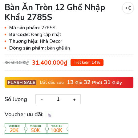
Bàn Ăn Tròn 12 Ghế Nhập
Khẩu 2785S
Mã sản phẩm:
2785S
Barcode:
Đang cập nhật
Thương hiệu:
Nhà Decor
Dòng sản phẩm:
bàn ghế ăn
31.400.000₫
36.500.000₫
Tiết kiệm 14%
13
32
30
Bắt đầu sau
Giờ
Phút
Giây
Số lượng
-
+
Voucher ưu đãi: