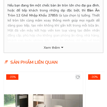
Nếu bạn đang tìm một chiếc bàn ăn tròn lớn cho đại gia đình,
hoặc để tiếp khách trong những dịp đặc biệt, thì
Bàn Ăn
Tròn 12 Ghế Nhập Khẩu 2785S
là lựa chọn lý tưởng. Thiết
kế tròn lớn cùng mâm xoay thông minh giúp mọi người dễ
dàng giao tiếp, tạo nên không khí gắn kết trong mỗi bữa ăn.
Mặt đá vân mây kết hợp viền kim loại vàng tạo điểm nhấn
đẳng cấp, phù hợp cho không gian phòng ăn rộng, nhà hàng,
khách sạn hoặc phòng tiệc công ty. Không chỉ đẹp về hình
thức, mẫu bàn ăn tròn mặt đá này còn mang lại cảm giác ấm
Xem thêm
cúng, tiện lợi và thể hiện trọn vẹn gu thẩm mỹ của gia chủ.
P
roduct Info
SẢN PHẨM LIÊN QUAN
Kích thước bàn: 2.4m
Chất liệu: Chân gỗ mặt đá.
Giá bàn KM: 31.400.000đ (Giá gốc 36.500.000đ)
-15%
-30%
Giá ghế KM: 1.370.000đ/ Cái (Giá gốc 1.650.000đ)
Giá trọn bộ 12 ghế: 47.840.000đ
Tình trạng: Hàng mới - Còn hàng.
Giao Hàng Miễn Phí