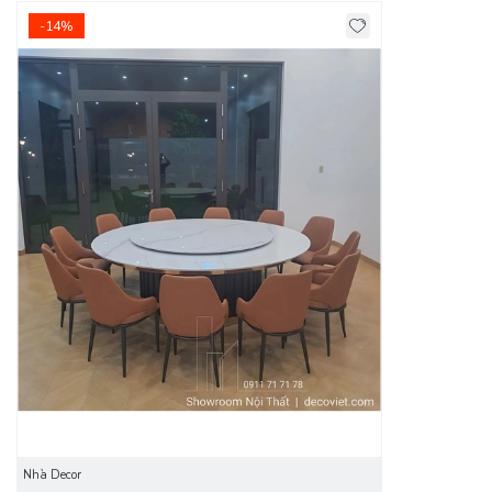
-14%
Bộ bàn ăn tròn 12 ghế mặt đá giúp dễ dàng xoay chuyển
món ăn, phù hợp cho bữa tiệc gia đình, tiếp khách, hội họp.
Kiểu dáng
bàn ăn tròn mặt đá
mang ý nghĩa sum vầy –
thịnh vượng – gắn kết, rất được ưa chuộng trong phong cách
nội thất Á Đông hiện đại.
Nhà Decor