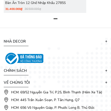
Bàn Ăn Tròn 12 Ghế Nhập Khẩu 2785S
31.400.000₫
36.500.000₫
NHÀ DECOR
🔹
Lợi ích nổi bật:
CHÍNH SÁCH
–
Dễ phối hợp với mọi không gian sang trọng.
VỀ CHÚNG TÔI
–
Mặt bàn lớn, đủ chỗ cho 10–12 người.
HCM: 69/52 Nguyễn Gia Trí, P.25, Bình Thạnh (Hẻm Xe Tải)
–
Mâm xoay êm, bền, giúp sử dụng thuận tiện.
HCM: 445 Trần Xuân Soạn, P. Tân Hưng, Q7
HCM: 656 Võ Nguyên Giáp, P. Phước Long B, Thủ Đức