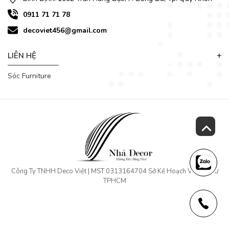
bàn ăn sang trọng hơn và tạo sự rộng rãi, thoải mái khi ngồi
dùng bữa.
0911 71 71 78
decoviet456@gmail.com
LIÊN HỆ
Sóc Furniture
Công Ty TNHH Deco Việt | MST 0313164704 Sở Kế Hoạch Và Đầu Tư
TPHCM