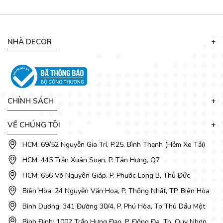
NHÀ DECOR
CHÍNH SÁCH
VỀ CHÚNG TÔI
HCM: 69/52 Nguyễn Gia Trí, P.25, Bình Thạnh (Hẻm Xe Tải)
HCM: 445 Trần Xuân Soạn, P. Tân Hưng, Q7
HCM: 656 Võ Nguyên Giáp, P. Phước Long B, Thủ Đức
Chân bàn ăn cao cấp sử dụng kết cấu inox mạ hiện đại dạng
Biên Hòa: 24 Nguyễn Văn Hoa, P. Thống Nhất, TP. Biên Hòa
2 trụ lớn, mang đến độ vững chắc và khả năng chịu lực vượt
trội. Bề mặt chân được sơn tĩnh điện chống gỉ, duy trì vẻ đẹp
Bình Dương: 341 Đường 30/4, P. Phú Hòa, Tp Thủ Dầu Một
mới lâu dài. Thiết kế chân bàn gọn gàng, giúp tổng thể bộ
Bình Định: 1002 Trần Hưng Đạo, P. Đống Đa, Tp. Quy Nhơn