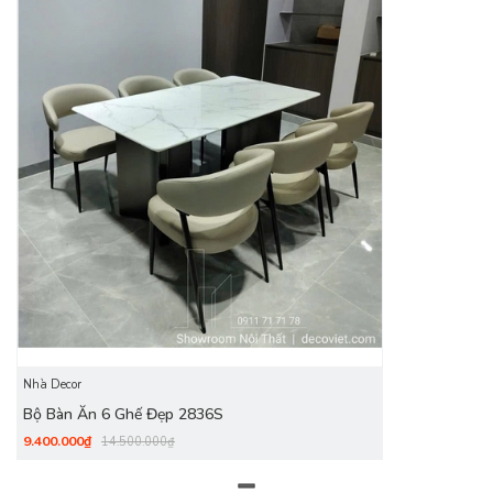
Điểm nổi bật của mẫu bàn ăn mặt đá 6 ghế này chính là mặt
đá marble trắng vân mây tự nhiên, mang lại cảm giác tươi
sáng và rộng rãi cho căn phòng. Bề mặt đá bóng mịn, chống
thấm hiệu quả, giúp người dùng dễ dàng lau chùi sau mỗi
bữa ăn. Tông màu sáng tinh tế cũng cực kỳ dễ phối cùng
nhiều phong cách nội thất hiện đại.
Nhà Decor
Bộ Bàn Ăn 6 Ghế Đẹp 2836S
9.400.000₫
14.500.000₫