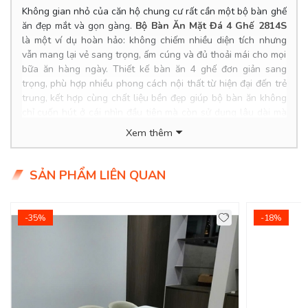
Không gian nhỏ của căn hộ chung cư rất cần một bộ bàn ghế
ăn đẹp mắt và gọn gàng.
Bộ Bàn Ăn Mặt Đá 4 Ghế 2814S
là một ví dụ hoàn hảo: không chiếm nhiều diện tích nhưng
vẫn mang lại vẻ sang trọng, ấm cúng và đủ thoải mái cho mọi
bữa ăn hàng ngày. Thiết kế bàn ăn 4 ghế đơn giản sang
trọng, phù hợp nhiều phong cách nội thất từ hiện đại đến trẻ
trung, kết hợp cùng chất liệu bền đẹp giúp bộ bàn ăn không
chỉ cuốn hút ở cái nhìn đầu tiên mà còn sử dụng lâu dài mà
không lỗi thời.
Xem thêm
P
roduct Info
SẢN PHẨM LIÊN QUAN
Kích thước bàn: m
Chất liệu: bàn mặt đá.
Giá bàn: 0đ
Giá ghế: 0đ/Cái
-35%
-18%
Giá trọn bộ 4 ghế:
0đ
Tình trạng: Hàng mới - Còn hàng.
Giao Hàng Miễn Phí
Delivery Free:
Miễn phí giao hàng tại TPHCM, Biên Hòa, nội