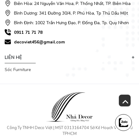
Biên Hòa: 24 Nguyễn Văn Hoa, P. Thống Nhất, TP. Biên Hòa
Bình Dương: 341 Đường 30/4, P. Phú Hòa, Tp Thủ Dầu Một
Ghế ăn đi kèm được bọc vải lót mút dày, ngồi êm – ôm lưng,
Bình Định: 1002 Trần Hưng Đạo, P. Đống Đa, Tp. Quy Nhơn
tạo cảm giác thoải mái khi ăn uống, làm việc laptop hay ngồi
uống trà cuối ngày. Phần chân ghế thép sơn tĩnh điện chắc
0911 71 71 78
chắn, tải trọng tốt, không rung lắc kể cả khi sử dụng lâu dài.
decoviet456@gmail.com
Bạn có thể tùy chọn mẫu ghế ăn yêu thích trong hơn 100+
mẫu ghế có sẵn tại Nhà Decor, giúp bạn dễ dàng phối hợp
theo sở thích và màu nội thất.
LIÊN HỆ
Sóc Furniture
Công Ty TNHH Deco Việt | MST 0313164704 Sở Kế Hoạch Và Đầu Tư
TPHCM