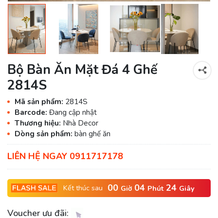
Bộ Bàn Ăn Mặt Đá 4 Ghế
2814S
Mã sản phẩm:
2814S
Barcode:
Đang cập nhật
Thương hiệu:
Nhà Decor
Dòng sản phẩm:
bàn ghế ăn
LIÊN HỆ NGAY 0911717178
00
04
23
Kết thúc sau
Giờ
Phút
Giây
Voucher ưu đãi: