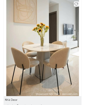
Điểm nhấn của mẫu bàn ăn 4 ghế đẹp này chính là mặt đá
bền bỉ, chống thấm ố và dễ lau chùi mỗi khi có nước, vụn đồ
ăn hay dầu mỡ. Chỉ cần một chiếc khăn ẩm là lại sạch bóng
như mới. Tông màu đá sáng nhẹ nhàng giúp không gian trở
nên thanh lịch, thoáng và sáng hơn – rất phù hợp với phong
cách nội thất hiện đại tối giản.
Nhà Decor