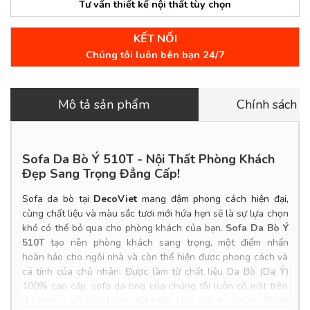
Tư vấn thiết kế nội thất tùy chọn
KẾT NỐI
Chúng tôi luôn bên bạn 24/7
Mô tả sản phẩm
Chính sách 
Sofa Da Bò Ý 510T - Nội Thất Phòng Khách
Đẹp Sang Trọng Đẳng Cấp!
Sofa da bò tại
DecoViet
mang đậm phong cách hiện đại,
cùng chất liệu và màu sắc tươi mới hứa hẹn sẽ là sự lựa chọn
khó có thể bỏ qua cho phòng khách của bạn.
Sofa Da Bò Ý
510T
tạo nên phòng khách sang trọng, một điểm nhấn
hoàn hảo cho ngôi nhà và còn thể hiện được phong cách và
cá tính của chủ nhân. Được làm từ chất liệu Da Bò (Da Ý)
100% cao cấp, sofa da bog của chúng tôi luôn có mặt trên
thị trường với chất lượng tốt nhất. Hãy gọi cho chúng tôi để