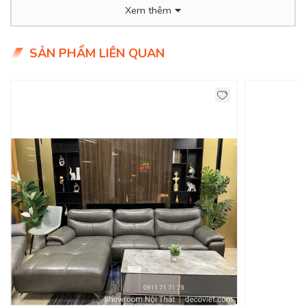
được hỗ trợ, tư vấn sofa da bò đẹp cho phòng khách nhà
Xem thêm
bạn.
Product Info
SẢN PHẨM LIÊN QUAN
Kích thước: 2.8*1.8*1.0m
Chất liệu: Bọc Da Bò (Da Ý) 100%
Khung ghế: Khung gỗ sồi.
Nệm ngồi: Mút chống cháy.
Giá KM: 35.000.000đ
–
Bàn sofa 6.800.000đ
Tình trạng: Hàng mới - Còn hàng
Giao Hàng Miễn Phí
Delivery Free: Miễn phí giao hàng tại TPHCM, Biên Hòa, nội
thành Bình Dương.
DecoViet Chuyên Cung Cấp Ghế Sofa Da
Đẹp Cho Phòng Khách!
Nếu quý vị không tìm được bộ
sofa da bò
có sẵn thì có thể
đặt hàng với DecoViet. Chúng tôi có thể đáp ứng mọi yêu
cầu của khách hàng khi có xưởng sản xuất ghế sofa tại
TPHCM. Có thể sản xuất ghế sofa da bò theo yêu cầu về kích