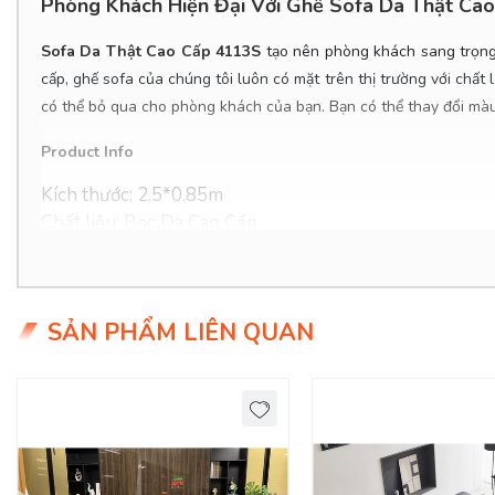
Phòng Khách Hiện Đại Với Ghế Sofa Da Thật Cao
Sofa Da Thật Cao Cấp 4113S
tạo nên phòng khách sang trọng,
cấp, ghế sofa của chúng tôi luôn có mặt trên thị trường với chất 
có thể bỏ qua cho phòng khách của bạn. Bạn có thể thay đổi màu 
Product Info
Kích thước: 2.5*0.85m
Chất liệu: Bọc Da Cao Cấp.
Khung ghế: Gỗ dầu đỏ qua xử lý, ván Flywood tạo dán
Nệm ngồi: Mút D40 cao cấp
Tình trạng: Hàng mới - Còn hàng
SẢN PHẨM LIÊN QUAN
Giao Hàng Miễn Phí
Delivery Free: Miễn phí giao hàng tại TPHCM, Biên Hò
Top 100+ Mẫu Ghế Sofa Phòng Khách Được Ưa 
Sofa phòng khách là đồ trang trí nội thất quan trọng và được sử 