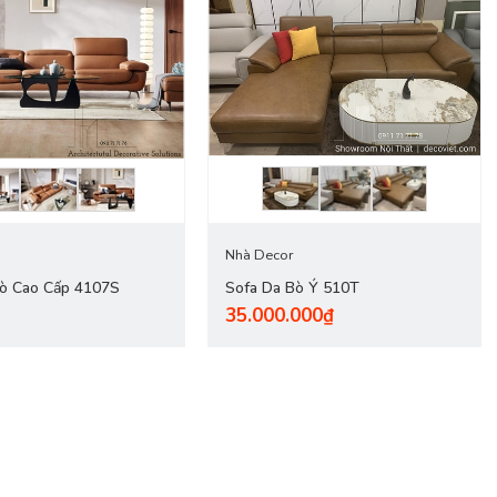
ạnh tính thẩm mỹ,
sofa da thật
còn có rất nhiều ưu điểm vượt trội
hau.
Nhà Decor
Bò Cao Cấp 4107S
Sofa Da Bò Ý 510T
35.000.000₫