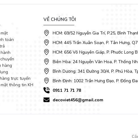
VỀ CHÚNG TÔI
 mật
HCM: 69/52 Nguyễn Gia Trí, P.25, Bình Thạn
nh toán
HCM: 445 Trần Xuân Soạn, P. Tân Hưng, Q7
trả
HCM: 656 Võ Nguyên Giáp, P. Phước Long B
 hành
 chuyển
Biên Hòa: 24 Nguyễn Văn Hoa, P. Thống Nhấ
m hàng
Bình Dương: 341 Đường 30/4, P. Phú Hòa, 
dụng
hàng trực tuyến
Bình Định: 1002 Trần Hưng Đạo, P. Đống Đa
 mật thông tin KH
0911 71 71 78
decoviet456@gmail.com
g tạo cảm giác về một không gian sống đầy tiện nghi và đẳng cấp. Với 
Cô