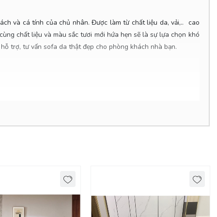
 và cá tính của chủ nhân. Được làm từ chất liệu da, vải,.. cao
ùng chất liệu và màu sắc tươi mới hứa hẹn sẽ là sự lựa chọn khó
 hỗ trợ, tư vấn sofa da thật đẹp cho phòng khách nhà bạn.
 và thuận tiện sử dụng thì
sofa da thật
có xu hướng thay thế các