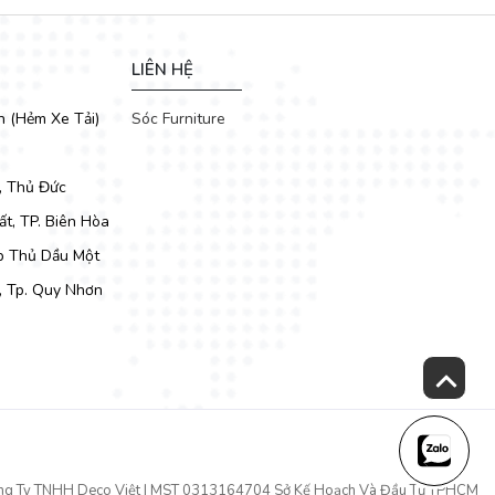
LIÊN HỆ
h (Hẻm Xe Tải)
Sóc Furniture
, Thủ Đức
t, TP. Biên Hòa
Tp Thủ Dầu Một
, Tp. Quy Nhơn
thiết kế thanh thoát, hiện đại đi kèm tone màu da sang trọng, bọc
ng Ty TNHH Deco Việt | MST 0313164704 Sở Kế Hoạch Và Đầu Tư TPHCM