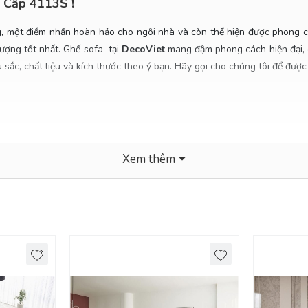
 Cấp 4113S !
 một điểm nhấn hoàn hảo cho ngôi nhà và còn thể hiện được phong cách
lượng tốt nhất. Ghế sofa tại
DecoViet
mang đậm phong cách hiện đại, c
sắc, chất liệu và kích thước theo ý bạn. Hãy gọi cho chúng tôi để được
g
Xem thêm
a, nội thành Bình Dương.
Chuộng Nhất Hiện Nay!
dụng nhiều trong các gia đình hiện nay. Với tính thẩm mỹ cao, hiện đại