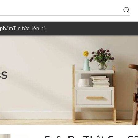
 phẩm
Tin tức
Liên hệ
3S