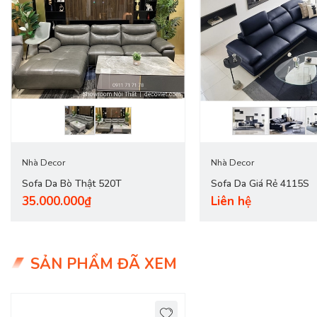
mẫu ghế gỗ thông thường.
Sofa da thật
tại
DecoViet
giúp cho p
như: tiện dụng, êm ái, thoải mái khi sử dụng, đa dạng mẫu mã phù
Nhà Decor
Nhà Decor
Sofa Da Bò Thật 520T
Sofa Da Giá Rẻ 4115S
35.000.000₫
Liên hệ
SẢN PHẨM ĐÃ XEM