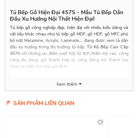
Tủ Bếp Gỗ Hiện Đại 457S - Mẫu Tủ Bếp Dẫn
Đầu Xu Hướng Nội Thất Hiện Đại!
Tủ bếp gỗ công nghiệp đẹp, hiện đại với nhiều kiểu dáng và
vật liệu khác nhau như tủ bếp gỗ MDF, gỗ HDF, gỗ MFC phủ
bề mặt Melamine, Acrylic, Laminate.... đang được xem là dẫn
đầu xu hướng trong thị trường tủ bếp.
Tủ Kệ Bếp Cao Cấp
457S
với những ưu điểm vượt trội từ tính thẩm mỹ cao, công
năng đa dạng, giá thành hợp lý, xứng đáng trở thành lựa
chọn ưu tiên cho mọi gia đình.
Product Info
Xem thêm
Kích thước: Đặt đóng theo yêu cầu.
Chất liệu: MDF lõi xanh chống ẩm, phủ Verneer xoan
đào/sồi sơn PU.
SẢN PHẨM LIÊN QUAN
Tình trạng: Hàng mới - còn hàng.
Giao Hàng Miễn Phí
Delivery Free: Miễn Phí Giao Hàng Nội Thành HCM, Biên
Hoà, TDM Bình Dương