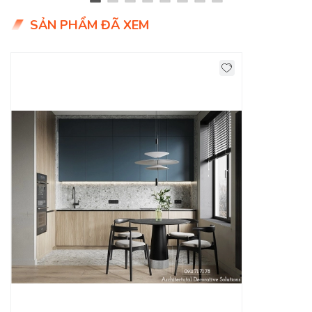
SẢN PHẨM ĐÃ XEM
Với cấu tạo đặc biệt của gỗ công nghiệp và công nghệ xử lý
mối mọt hiện đại, mà tủ bếp gỗ tại
DecoViet
có khả năng
kháng ẩm cực kỳ cao, rắn chắc, chống cong vênh rất tốt và
hạn chế ẩm mốc đạt đến mức độ tối đa. Vì vậy, đây được xem
như là chất liệu tốt nhất để lựa chọn thiết kế thi công tủ bếp
gỗ công nghiệp với mức giá hợp lý.