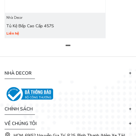
Nhà Decor
Tủ Kệ Bếp Cao Cấp 457S
Liên hệ
NHÀ DECOR
CHÍNH SÁCH
VỀ CHÚNG TÔI
HCM: 69/52 Nguyễn Gia Trí, P.25, Bình Thạnh (Hẻm Xe Tải)