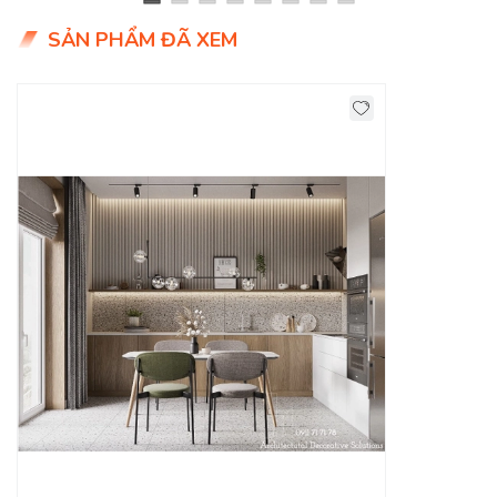
SẢN PHẨM ĐÃ XEM
Với cấu tạo đặc biệt của gỗ công nghiệp và công nghệ xử lý
mối mọt hiện đại, mà tủ bếp gỗ tại
DecoViet
có khả năng
kháng ẩm cực kỳ cao, rắn chắc, chống cong vênh rất tốt và
hạn chế ẩm mốc đạt đến mức độ tối đa. Vì vậy, đây được xem
như là chất liệu tốt nhất để lựa chọn thiết kế thi công tủ bếp
gỗ công nghiệp với mức giá hợp lý.