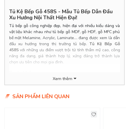
Tủ Kệ Bếp Gỗ 458S - Mẫu Tủ Bếp Dẫn Đầu
Xu Hướng Nội Thất Hiện Đại!
Tủ bếp gỗ công nghiệp đẹp, hiện đại với nhiều kiểu dáng và
vật liệu khác nhau như tủ bếp gỗ MDF, gỗ HDF, gỗ MFC phủ
bề mặt Melamine, Acrylic, Laminate.... đang được xem là dẫn
đầu xu hướng trong thị trường tủ bếp.
Tủ Kệ Bếp Gỗ
458S
với những ưu điểm vượt trội từ tính thẩm mỹ cao, công
năng đa dạng, giá thành hợp lý, xứng đáng trở thành lựa
chọn ưu tiên cho mọi gia đình.
Product Info
Xem thêm
Kích thước: Đặt đóng theo yêu cầu.
Chất liệu: MDF lõi xanh chống ẩm, phủ Verneer xoan
đào/sồi sơn PU.
SẢN PHẨM LIÊN QUAN
Tình trạng: Hàng mới - còn hàng.
Giao Hàng Miễn Phí
Delivery Free: Miễn Phí Giao Hàng Nội Thành HCM, Biên
Hoà, TDM Bình Dương