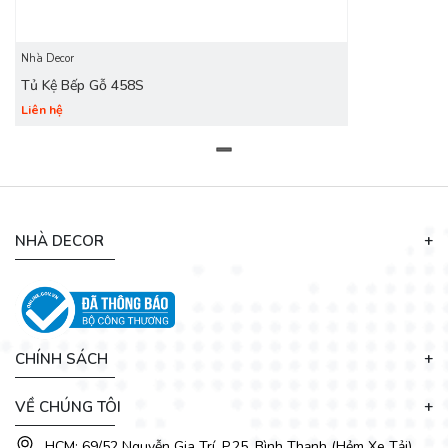
Nhà Decor
Tủ Kệ Bếp Gỗ 458S
Liên hệ
NHÀ DECOR
CHÍNH SÁCH
VỀ CHÚNG TÔI
HCM: 69/52 Nguyễn Gia Trí, P.25, Bình Thạnh (Hẻm Xe Tải)