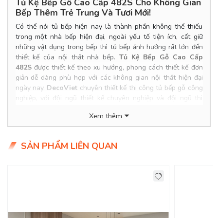
Tủ Kệ Bếp Gỗ Cao Cấp 482S Cho Không Gian
Bếp Thêm Trẻ Trung Và Tươi Mới!
Có thể nói tủ bếp hiện nay là thành phần không thể thiếu
trong một nhà bếp hiện đại, ngoài yếu tố tiện ích, cất giữ
những vật dụng trong bếp thì tủ bếp ảnh hưởng rất lớn đến
thiết kế của nội thất nhà bếp.
Tủ Kệ Bếp Gỗ Cao Cấp
482S
được thiết kế theo xu hướng, phong cách thiết kế đơn
giản dễ dàng phù hợp với các không gian nội thất hiện đại
ngày nay.
DecoViet
chuyên thiết kế thi công tủ bếp gỗ công
nghiệp, với đội ngũ thiết kế chuyên nghiệp và đội ngũ thi
công dày dặn kinh nghiệm, giá cả hợp lý nhất thị trường.
Xem thêm
Product Info
Kích thước: Đặt đóng theo yêu cầu.
SẢN PHẨM LIÊN QUAN
Chất liệu: MDF lõi xanh chống ẩm, phủ Verneer xoan
đào/sồi sơn PU.
Tình trạng: Hàng mới - còn hàng.
Giao Hàng Miễn Phí
Delivery Free: Miễn Phí Giao Hàng Nội Thành HCM, Biên