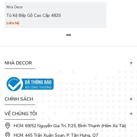
với nhu cầu sử dụng cũng như gu thẩm mỹ của gia đình bạn.
Nhà Decor
Hãy liên hệ với chúng tôi để được cung cấp dịch vụ thiết kế,
Tủ Kệ Bếp Gỗ Cao Cấp 482S
thi công tủ bếp đẹp và mới nhất.
Liên hệ
NHÀ DECOR
CHÍNH SÁCH
VỀ CHÚNG TÔI
HCM: 69/52 Nguyễn Gia Trí, P.25, Bình Thạnh (Hẻm Xe Tải)
HCM: 445 Trần Xuân Soạn, P. Tân Hưng, Q7