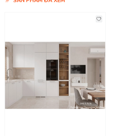
SẢN PHẨM ĐÃ XEM
Với công nghệ sản xuất hiện đại chất lượng của gỗ công
nghiệp đã tốt hơn rất nhiều nếu không muốn nói không thua
kém gỗ tự nhiên. Những chất liệu gỗ công nghiệp để làm tủ
bếp đã có những loại có thể chống ẩm, chống mối mọt, khả
năng chịu lực và chịu nhiệt tốt.
DecoViet
sẽ đem đến cho bạn nhiều mẫu
tủ bếp
phù hợp