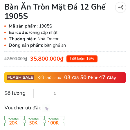
Bàn Ăn Tròn Mặt Đá 12 Ghế
1905S
Mã sản phẩm:
1905S
Barcode:
Đang cập nhật
Thương hiệu:
Nhà Decor
Dòng sản phẩm:
bàn ghế ăn
35.800.000₫
42.500.000₫
Tiết kiệm 16%
03
50
46
Kết thúc sau
Giờ
Phút
Giây
Số lượng
-
+
Voucher ưu đãi: