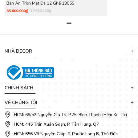
Bàn Ăn Tròn Mặt Đá 12 Ghế 1905S
nghi và phong cách cho mọi bữa ăn gia đình.
35.800.000₫
42.500.000₫
📞Liên hệ ngay
0911.71.71.78
hoặc ghé
Showroom Nội
Thất Nhà Decor
để trải nghiệm trực tiếp và nhận ưu đãi hấp
dẫn nhất hôm nay!
🌐Tìm hiểu thêm:
decoviet.com
NHÀ DECOR
CHÍNH SÁCH
VỀ CHÚNG TÔI
HCM: 69/52 Nguyễn Gia Trí, P.25, Bình Thạnh (Hẻm Xe Tải)
HCM: 445 Trần Xuân Soạn, P. Tân Hưng, Q7
HCM: 656 Võ Nguyên Giáp, P. Phước Long B, Thủ Đức