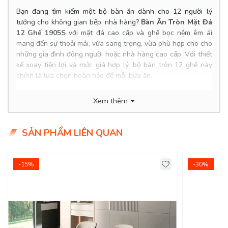
Bạn đang tìm kiếm một bộ bàn ăn dành cho 12 người lý
tưởng cho không gian bếp, nhà hàng?
Bàn Ăn Tròn Mặt Đá
12 Ghế 1905S
với mặt đá cao cấp và ghế bọc nệm êm ái
mang đến sự thoải mái, vừa sang trọng, vừa phù hợp cho cho
những gia đình đông người hoặc nhà hàng cao cấp. Với thiết
kế xoay tiện lợi và mức giá hợp lý, bộ bàn tròn 12 ghế này
chính là lựa chọn hoàn hảo để mỗi bữa ăn.
Product Info
Xem thêm
Kích thước bàn: 2.2m
Chất liệu: Mặt đá cao cấp.
SẢN PHẨM LIÊN QUAN
Giá bàn KM: 35.800.000đ (Giá gốc: 42.500.000đ)
Giá ghế: 11.880.000đ
Giá trọn bộ 12 ghế: 178.360.000đ
Tình trạng: Hàng mới - Còn hàng.
-15%
-30%
Giao Hàng Miễn Phí
Delivery Free:
Miễn phí giao hàng tại TPHCM, Biên Hòa, nội
thành Bình Dương.