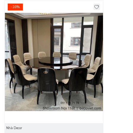
-16%
Chất liệu mặt đá cao cấp không chỉ mang đến vẻ đẹp sang
trọng mà còn chống thấm đảm bảo độ bền bỉ. Mặt đá nhẵn
bóng, dễ dàng vệ sinh, giữ cho không gian luôn sạch sẽ và
mới mẻ. Chân trụ lớn tạo nền tảng vững chắc, ổn định cho
mặt bàn đá nặng cùng mâm xoay.
Bàn ăn mặt đá
12
ghế được thiết kế mâm xoay 360° ở giữa giúp việc dùng bữa
trở nên thuận tiện, đặc biệt lý tưởng cho những bữa tiệc
đông người.
Mua Ngay Bàn Ăn Dành Cho 12 Người Giá Tốt
Nhất Tại Nhà Decor
Lựa chọn mua sắm tại Nhà Decor, bạn sẽ cảm nhận rõ sự
khác biệt trong từng chi tiết thiết kế và chất lượng sản phẩm.
Không gian phòng ăn trở nên sang trọng và đẳng cấp hơn
Nhà Decor
với
Bàn Ăn Tròn Mặt Đá 12 Ghế 1905S
mang đến sự tiện