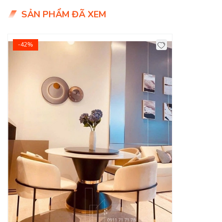
SẢN PHẨM ĐÃ XEM
-42%
⭐ Chất Liệu Cao Cấp – Bền Đẹp Theo Năm Tháng
Mặt bàn: Đá Ceramic màu trắng, chống thấm – chống
ố – dễ lau chùi.
Mâm xoay: Hoạt động mượt mà, nâng tầm trải nghiệm