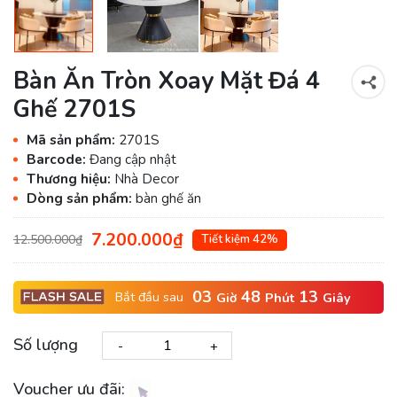
Bàn Ăn Tròn Xoay Mặt Đá 4
Ghế 2701S
Mã sản phẩm:
2701S
Barcode:
Đang cập nhật
Thương hiệu:
Nhà Decor
Dòng sản phẩm:
bàn ghế ăn
7.200.000₫
12.500.000₫
Tiết kiệm 42%
03
48
12
Bắt đầu sau
Giờ
Phút
Giây
Số lượng
-
+
Voucher ưu đãi: