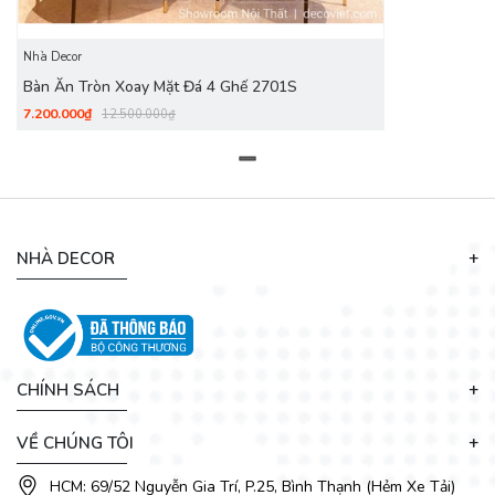
mỗi bữa ăn.
Ghế ăn: Bọc vải cao cấp, nệm dày êm ái, lưng ghế cong
hỗ trợ lưng hiệu quả.
Nhà Decor
Chân ghế: Sắt sơn tĩnh điện đen, chắc chắn – chống
Bàn Ăn Tròn Xoay Mặt Đá 4 Ghế 2701S
rung lắc – bền bỉ theo thời gian.
7.200.000₫
12.500.000₫
NHÀ DECOR
CHÍNH SÁCH
VỀ CHÚNG TÔI
HCM: 69/52 Nguyễn Gia Trí, P.25, Bình Thạnh (Hẻm Xe Tải)