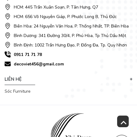
HCM: 445 Trần Xuân Soạn, P. Tân Hưng, Q7
HCM: 656 Võ Nguyên Giáp, P. Phước Long B, Thủ Đức
⭐ Dễ Dàng Ứng Dụng Trong Nhiều Không Gian
Biên Hòa: 24 Nguyễn Văn Hoa, P. Thống Nhất, TP. Biên Hòa
Căn hộ chung cư: Thiết kế gọn gàng, tối ưu diện tích.
Bình Dương: 341 Đường 30/4, P. Phú Hòa, Tp Thủ Dầu Một
Nhà phố – biệt thự hiện đại: Làm nổi bật không gian
bếp – ăn.
Bình Định: 1002 Trần Hưng Đạo, P. Đống Đa, Tp. Quy Nhơn
Homestay – căn hộ cho thuê cao cấp: Tạo điểm nhấn
0911 71 71 78
sang trọng, tăng giá trị tổng thể.
🌸
Hoàn thiện ngay không gian bếp đẹp với lựa chọn
decoviet456@gmail.com
bàn ăn tròn tại Nhà Decor!
LIÊN HỆ
📞
Gọi ngay 0911 71 71 78
hoặc ghé
Showroom
Nội
thất
Nhà Decor
để xem trực tiếp
Bàn Ăn Tròn Xoay Mặt
Sóc Furniture
Đá 4 Ghế 2701S
và nhận ưu đãi giá rẻ tại xưởng – số lượng
có hạn!
🌐
Xem thêm tại:
decoviet.com