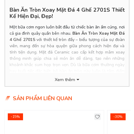
Bàn Ăn Tròn Xoay Mặt Đá 4 Ghế 2701S Thiết
Kế Hiện Đại, Đẹp!
Một bữa cơm ngon luôn bắt đầu từ chiếc bàn ăn ấm cúng, nơi
cả gia đình quây quần bên nhau.
Bàn Ăn Tròn Xoay Mặt Đá
4 Ghế 2701S
với thiết kế tròn đầy – biểu tượng của sự đoàn
viên, mang đến sự hòa quyện giữa phong cách hiện đại và
tính tiện dụng. Mặt đá Ceramic cao cấp kết hợp mâm xoay
thông minh giúp chia sẻ món ăn dễ dàng, tạo nên những
khoảnh khắc sum họp trọn vẹn. Dù là bữa cơm thường ngày
hay buổi tiệc đặc biệt, bộ bàn ăn tròn này luôn là tâm điểm
gắn kết và làm đẹp không gian sống của bạn.
Xem thêm
Product Info
SẢN PHẨM LIÊN QUAN
Kích thước bàn: 1.3*0.75m
Chất liệu: Chân sắt mặt đá ceramic cao cấp.
Giá bàn KM: 7.200.000đ (Giá gốc: 12.500.000đ)
Giá ghế KM: 2.050.000đ/ Cái (Giá gốc: 2.850.000đ)
-15%
-30%
Giá trọn bộ 4 ghế: 15.400.000đ
Tình trạng: Hàng mới - Còn hàng.