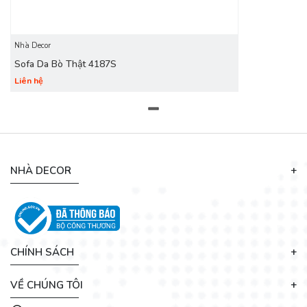
Nhà Decor
Sofa Da Bò Thật 4187S
Liên hệ
NHÀ DECOR
Khi ghế sofa da bò bị bẩn hay bám bụi thì bạn nên dùng
khăn mềm vắt khô nước sau đó lau chùi nhẹ nhàng. Sau khi
vệ sinh xong, bạn có thể bật quạt thổi trực tiếp để hong khô
sofa da bò thật nhanh hơn.
CHÍNH SÁCH
- Tránh để sofa da bò tiếp xúc với ánh nắng mặt trời
VỀ CHÚNG TÔI
Khi bạn để ghế sofa da bò thật tiếp xúc trực tiếp với ánh
nắng mặt trời thì tia UV sẽ làm tổn hại da bò như phá hủy kết