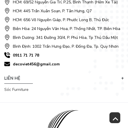
HCM: 69/52 Nguyễn Gia Trí, P.25, Bình Thạnh (Hẻm Xe Tải)
cấu, làm thay đổi màu sắc của da.
HCM: 445 Trần Xuân Soạn, P. Tân Hưng, Q7
HCM: 656 Võ Nguyên Giáp, P. Phước Long B, Thủ Đức
Biên Hòa: 24 Nguyễn Văn Hoa, P. Thống Nhất, TP. Biên Hòa
Bình Dương: 341 Đường 30/4, P. Phú Hòa, Tp Thủ Dầu Một
Bình Định: 1002 Trần Hưng Đạo, P. Đống Đa, Tp. Quy Nhơn
0911 71 71 78
decoviet456@gmail.com
LIÊN HỆ
Sóc Furniture
Chính vì thế, bạn không nên đặt sofa da bò gần cửa sổ hoặc
ban công nơi mà tia UV dễ chiếu vào nhất. Nếu phòng khách
của bạn không cho phép, phải đặt sofa da bò thật tại các vị
trí đó thì nên lắp thêm rèm chống nắng để tránh ánh nắng
mặt trời, trồng nhiều cây ở ngoài cửa, ban công.