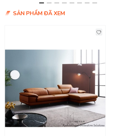
SẢN PHẨM ĐÃ XEM
Kinh Nghiệm Sử Dùng Ghế Sofa Da Bò Thật
Bền Đẹp Với Thời Gian
Để giúp bạn sử dụng
ghế sofa da bò thật
đúng cách, giúp
tăng độ bền cho sản phẩm, sau đây DecoViet xin chia sẻ đến
bạn kinh nghiệm sử dụng ghế sofa da bò thật đẹp mãi với
thời gian:
- Không được dùng các chất tẩy rửa thông thường để lau
chùi ghế sofa da bò thật
Các chất tẩy rửa thông thường như nước rửa kính, nước rửa
chén, bột giặt…có thể gây tổn hại đến da bò thật. Nguyên
nhân là do trong các dung dịch này có chứa một số hóa
chất, nếu bạn dùng lau chùi lâu dài thì sẽ làm bào mòn da
bò.