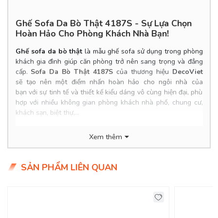
Ghế Sofa Da Bò Thật 4187S - Sự Lựa Chọn
Hoàn Hảo Cho Phòng Khách Nhà Bạn!
Ghế sofa da bò thật
là mẫu ghế sofa sử dụng trong phòng
khách gia đình giúp căn phòng trở nên sang trọng và đẳng
S
cấp.
ofa Da Bò Thật 4187S
của thương hiệu
DecoViet
sẽ tạo nên một điểm nhấn hoàn hảo cho ngôi nhà của
bạn với sự tinh tế và thiết kế kiểu dáng vô cùng hiện đại, phù
hợp với nhiều không gian phòng khách nhà phố, chung cư,
khách sạn, biệt thự,...
Product Info
Xem thêm
Kích thước: 2.5*1.7*0.85m
Chất liệu: Bọc Da Bò (Da Ý) 100%.
Khung ghế: Khung gỗ sồi
SẢN PHẨM LIÊN QUAN
Nệm ngồi: Mút chống cháy.
Tình trạng: Hàng mới - Còn hàng
Giao Hàng Miễn Phí